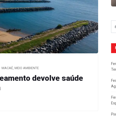
Fe
MACAÉ
,
MEIO AMBIENTE
Te
neamento devolve saúde
Fe
a
Ag
Fie
Es
Pi