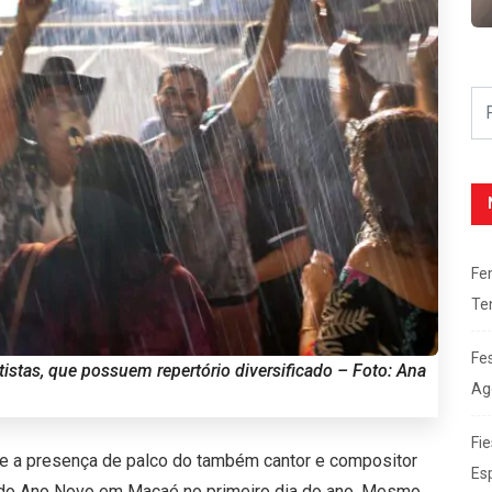
Fe
Te
Fe
istas, que possuem repertório diversificado – Foto: Ana
Ag
Fie
 e a presença de palco do também cantor e compositor
Es
 do Ano Novo em Macaé no primeiro dia do ano. Mesmo