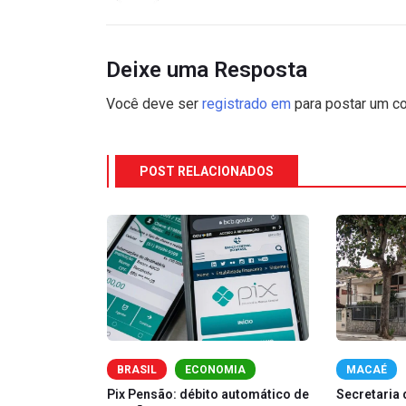
Deixe uma Resposta
Você deve ser
registrado em
para postar um co
POST RELACIONADOS
BRASIL
ECONOMIA
MACAÉ
 em Santo
Pix Pensão: débito automático de
Secretaria 