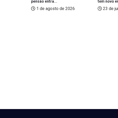
pensão entra...
tem novo e
2026
1 de agosto de 2026
23 de j