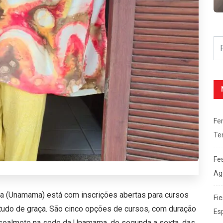
Fe
Te
Fe
Ag
 (Unamama) está com inscrições abertas para cursos
Fie
udo de graça. São cinco opções de cursos, com duração
Es
ssoalmete na sede da Unamama, de segunda a sexta, das