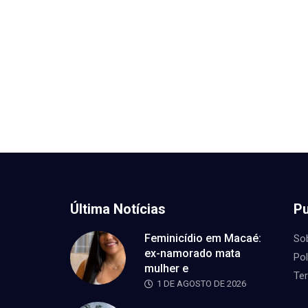
Última Notícias
Pu
Feminicídio em Macaé:
So
ex-namorado mata
Pol
mulher e
Te
1 DE AGOSTO DE 2026