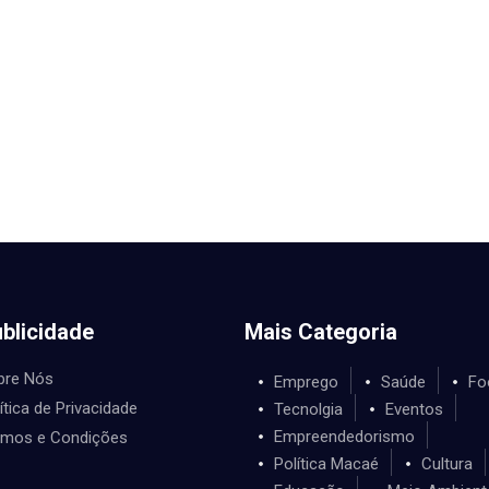
blicidade
Mais Categoria
bre Nós
Emprego
Saúde
Fo
ítica de Privacidade
Tecnolgia
Eventos
Empreendedorismo
rmos e Condições
Política Macaé
Cultura