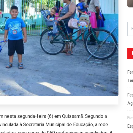
Fe
Te
Fe
Ag
am nesta segunda-feira (6) em Quissamã. Segundo a
Fie
nculada à Secretaria Municipal de Educação, a rede
Es
culados, com cerca de 960 profissionais envolvidos. A