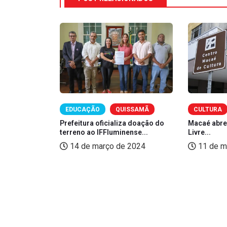
EDUCAÇÃO
QUISSAMÃ
CULTURA
e Macaé
Prefeitura oficializa doação do
Macaé abre
terreno ao IFFluminense...
Livre...
 de 2024
14 de março de 2024
11 de m