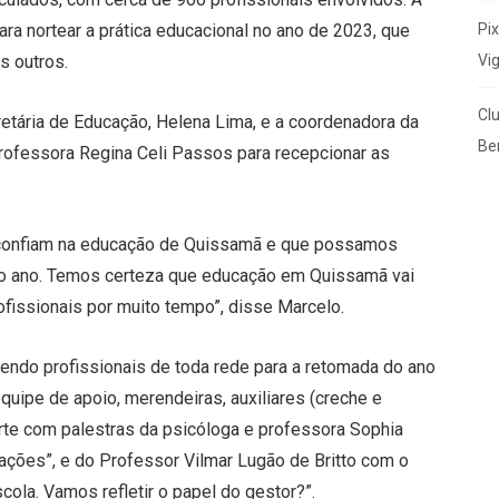
Pi
ara nortear a prática educacional no ano de 2023, que
Vi
s outros.
Cl
cretária de Educação, Helena Lima, e a coordenadora da
Ben
ofessora Regina Celi Passos para recepcionar as
 confiam na educação de Quissamã e que possamos
do ano. Temos certeza que educação em Quissamã vai
rofissionais por muito tempo”, disse Marcelo.
endo profissionais de toda rede para a retomada do ano
uipe de apoio, merendeiras, auxiliares (creche e
porte com palestras da psicóloga e professora Sophia
ações”, e do Professor Vilmar Lugão de Britto com o
la. Vamos refletir o papel do gestor?”.