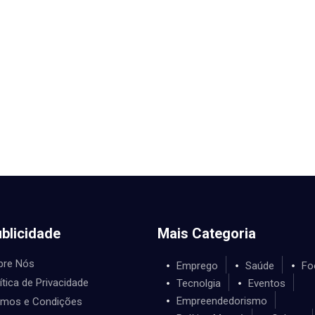
blicidade
Mais Categoria
bre Nós
Emprego
Saúde
Fo
ítica de Privacidade
Tecnolgia
Eventos
Empreendedorismo
rmos e Condições