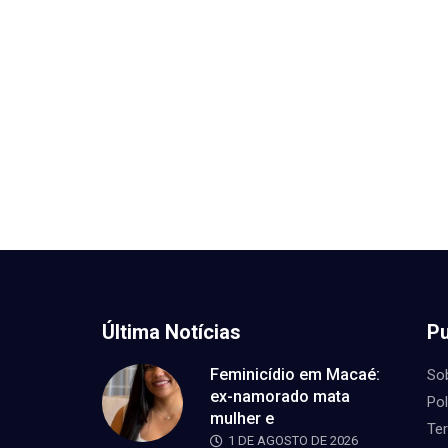
Última Notícias
Pu
Feminicídio em Macaé:
So
ex-namorado mata
Pol
mulher e
Te
1 DE AGOSTO DE 2026