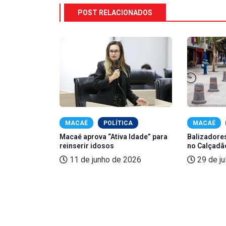
POST RELACIONADOS
CAÉ
MACAÉ
POLÍTICA
MACAÉ
orias da Enel
Macaé aprova “Ativa Idade” para
Balizadore
reinserir idosos
no Calçadão
25
11 de junho de 2026
29 de ju