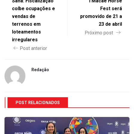
Sana: Fiscalização
I Macaé Horse
coíbe ocupações e
Fest será
vendas de
promovido de 21 a
terrenos em
23 de abril
loteamentos
Próximo post
irregulares
Post anterior
Redação
POST RELACIONADOS