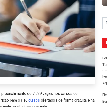
Fe
Te
Fe
Ag
ra preenchimento de 7.589 vagas nos cursos de
Fie
crição para os 16
cursos
ofertados de forma gratuita e na
Es
e maio, exclusivamente pela