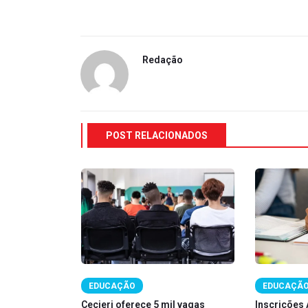
Redação
POST RELACIONADOS
IÃO
EDUCAÇÃO
EDUCAÇÃ
para o
Cecierj oferece 5 mil vagas
Inscrições 