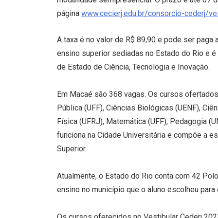
página
www.cecierj.edu.br/consorcio-cederj/ve
A taxa é no valor de R$ 89,90 e pode ser paga 
ensino superior sediadas no Estado do Rio e é 
de Estado de Ciência, Tecnologia e Inovação.
Em Macaé são 368 vagas. Os cursos ofertados 
Pública (UFF), Ciências Biológicas (UENF), Ciê
Física (UFRJ), Matemática (UFF), Pedagogia (U
funciona na Cidade Universitária e compõe a es
Superior.
Atualmente, o Estado do Rio conta com 42 Polos 
ensino no município que o aluno escolheu para 
Os cursos oferecidos no Vestibular Cederj 2023