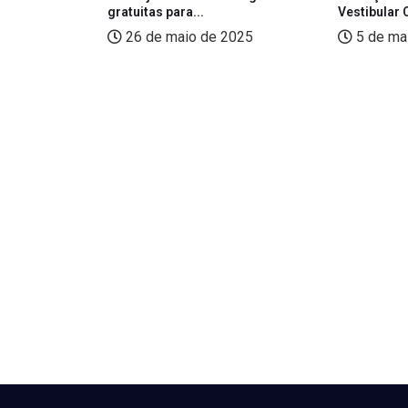
24.1
gratuitas para...
Vestibular 
e 2023
26 de maio de 2025
5 de ma