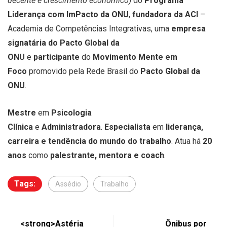
decente e crescimento econômico)
do
Programa
Liderança com ImPacto da ONU
,
fundadora da ACI
–
Academia de Competências Integrativas, uma
empresa
signatária do Pacto Global da
ONU
e
participante
do
Movimento Mente em
Foco
promovido pela Rede Brasil do
Pacto Global da
ONU
.
Mestre
em
Psicologia
Clínica
e
Administradora
.
Especialista
em
liderança,
carreira e tendência do mundo do trabalho
. Atua há
20
anos
como
palestrante, mentora e coach
.
Tags:
Assédio
Trabalho
<strong>Astéria
Ônibus por