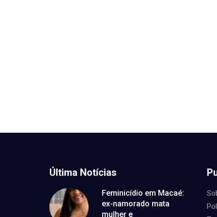
Última Notícias
Pu
Feminicídio em Macaé:
So
ex-namorado mata
Pol
mulher e