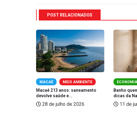
POST RELACIONADOS
CAÉ
MACAÉ
MEIO AMBIENTE
ECONOMI
ua conta de
Macaé 213 anos: saneamento
Banho quen
devolve saúde e...
dicas da N
2026
28 de julho de 2026
11 de j