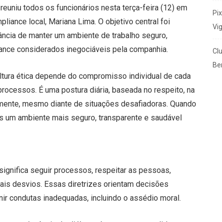
, reuniu todos os funcionários nesta terça-feira (12) em
Pi
iance local, Mariana Lima. O objetivo central foi
Vi
ância de manter um ambiente de trabalho seguro,
iance considerados inegociáveis pela companhia.
Cl
Ben
ltura ética depende do compromisso individual de cada
processos. É uma postura diária, baseada no respeito, na
amente, mesmo diante de situações desafiadoras. Quando
s um ambiente mais seguro, transparente e saudável
significa seguir processos, respeitar as pessoas,
tuais desvios. Essas diretrizes orientam decisões
nir condutas inadequadas, incluindo o assédio moral.