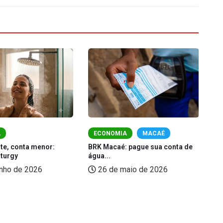
A
ECONOMIA
MACAÉ
te, conta menor:
BRK Macaé: pague sua conta de
Ma
aturgy
água...
de
unho de 2026
26 de maio de 2026