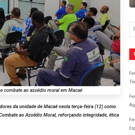
Fe
Te
de e combate ao assédio moral em Macaé
Fe
Ag
dores da unidade de Macaé nesta terça-feira (12) como
Combate ao Assédio Moral, reforçando integridade, ética
Fie
Es