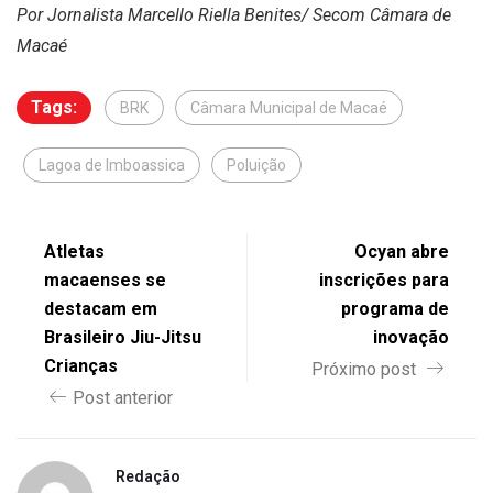
Por Jornalista Marcello Riella Benites/ Secom Câmara de
Macaé
Tags:
BRK
Câmara Municipal de Macaé
Lagoa de Imboassica
Poluição
Atletas
Ocyan abre
macaenses se
inscrições para
destacam em
programa de
Brasileiro Jiu-Jitsu
inovação
Crianças
Próximo post
Post anterior
Redação