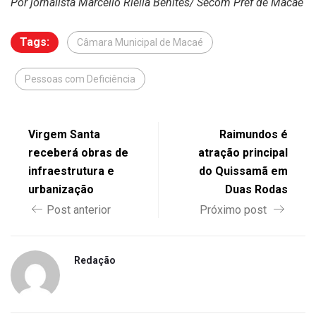
Por jornalista Marcello Riella Benites/ Secom Pref de Macaé
Tags:
Câmara Municipal de Macaé
Pessoas com Deficiência
Virgem Santa
Raimundos é
receberá obras de
atração principal
infraestrutura e
do Quissamã em
urbanização
Duas Rodas
Post anterior
Próximo post
Redação