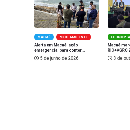
RÊNCIAS
MACAÉ
MEIO AMBIENTE
ECONOMI
riza aumento
Alerta em Macaé: ação
Macaé marc
emergencial para conter...
RIO+AGRO 2
 de 2025
5 de junho de 2026
3 de ou