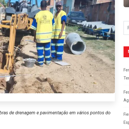
Fe
Te
Fe
Ag
a obras de drenagem e pavimentação em vários pontos do
Fie
Es