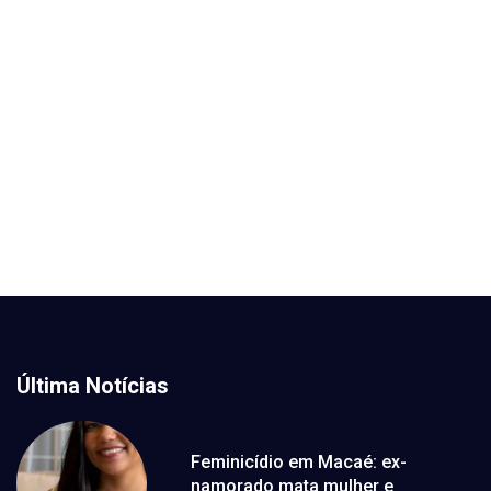
Última Notícias
Feminicídio em Macaé: ex-
namorado mata mulher e