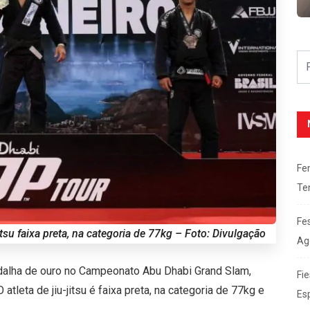
Fe
Te
Fe
tsu faixa preta, na categoria de 77kg – Foto: Divulgação
Ag
alha de ouro no Campeonato Abu Dhabi Grand Slam,
Fie
 atleta de jiu-jitsu é faixa preta, na categoria de 77kg e
Es