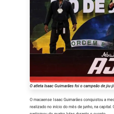
O atleta Isaac Guimarães foi o campeão de jiu-ji
O macaense Isaac Guimarães conquistou a med
realizado no início do mês de junho, na capital. O
participou de quatro lutas durante o evento.