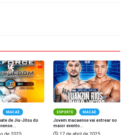
MACAÉ
ESPORTE
MACAÉ
ate de Jiu-Jitsu do
Jovem macaense vai estrear no
At
nense...
maior evento...
de
ho de 2025
17 de abril de 2025