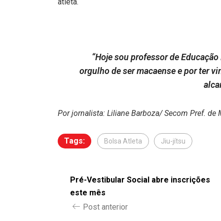
atleta.
“Hoje sou professor de Educação F
orgulho de ser macaense e por ter vi
alca
Por jornalista: Liliane Barboza/ Secom Pref. de
Tags:
Bolsa Atleta
Jiu-jítsu
Pré-Vestibular Social abre inscrições
este mês
Post anterior