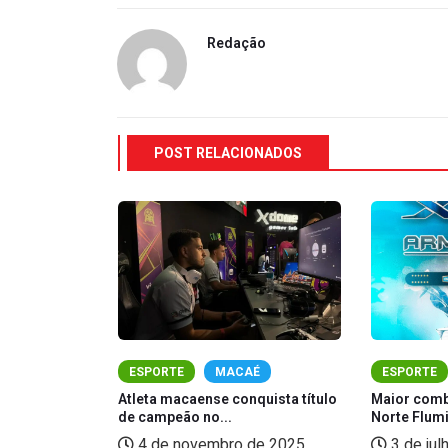
Redação
POST RELACIONADOS
É
ESPORTE
MACAÉ
ESPORTE
 estrear no
Atleta macaense conquista título
Maior comb
de campeão no...
Norte Flumi
025
4 de novembro de 2025
3 de jul