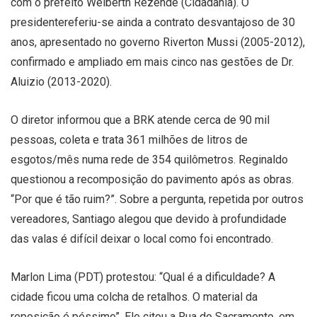
com o prefeito Welberth Rezende (Cidadania). O
presidentereferiu-se ainda a contrato desvantajoso de 30
anos, apresentado no governo Riverton Mussi (2005-2012),
confirmado e ampliado em mais cinco nas gestões de Dr.
Aluizio (2013-2020).
O diretor informou que a BRK atende cerca de 90 mil
pessoas, coleta e trata 361 milhões de litros de
esgotos/mês numa rede de 354 quilômetros. Reginaldo
questionou a recomposição do pavimento após as obras.
“Por que é tão ruim?”. Sobre a pergunta, repetida por outros
vereadores, Santiago alegou que devido à profundidade
das valas é difícil deixar o local como foi encontrado.
Marlon Lima (PDT) protestou: “Qual é a dificuldade? A
cidade ficou uma colcha de retalhos. O material da
reposição é péssimo”. Ele citou a Rua do Sacramento, em