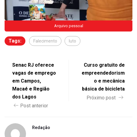
Arquivo pessoal
Tags:
Falecimento
luto
Senac RJ oferece
Curso gratuito de
vagas de emprego
empreendedorism
em Campos,
o e mecânica
Macaé e Região
básica de bicicleta
dos Lagos
Próximo post
Post anterior
Redação