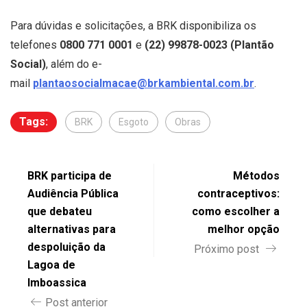
Para dúvidas e solicitações, a BRK disponibiliza os
telefones
0800 771 0001
e
(22) 99878-0023 (Plantão
Social)
, além do e-
mail
plantaosocialmacae@brkambiental.com.br
.
Tags:
BRK
Esgoto
Obras
BRK participa de
Métodos
Audiência Pública
contraceptivos:
que debateu
como escolher a
alternativas para
melhor opção
despoluição da
Próximo post
Lagoa de
Imboassica
Post anterior