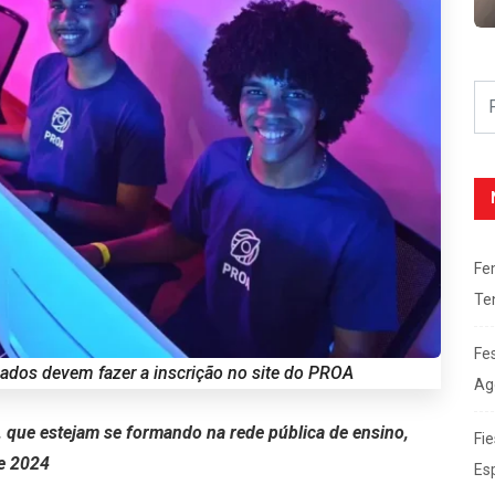
Fe
Te
Fe
ssados devem fazer a inscrição no site do PROA
Ag
, que estejam se formando na rede pública de ensino,
Fie
de 2024
Es