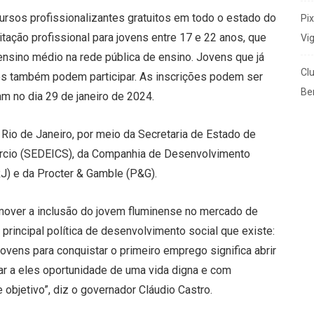
ursos profissionalizantes gratuitos em todo o estado do
Pi
tação profissional para jovens entre 17 e 22 anos, que
Vi
nsino médio na rede pública de ensino. Jovens que já
Cl
os também podem participar. As inscrições podem ser
Ben
am no dia 29 de janeiro de 2024.
 Rio de Janeiro, por meio da Secretaria de Estado de
rcio (SEDEICS), da Companhia de Desenvolvimento
RJ) e da Procter & Gamble (P&G).
omover a inclusão do jovem fluminense no mercado de
principal política de desenvolvimento social que existe:
ovens para conquistar o primeiro emprego significa abrir
ar a eles oportunidade de uma vida digna e com
objetivo”, diz o governador Cláudio Castro.