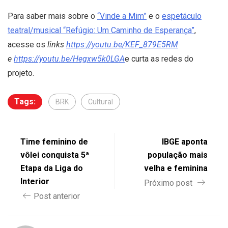
Para saber mais sobre o
“Vinde a Mim”
e o
espetáculo
teatral/musical “Refúgio: Um Caminho de Esperança”
,
acesse os
links
https://youtu.be/KEF_879E5RM
e
https://youtu.be/Hegxw5k0LGA
e curta as redes do
projeto.
Tags:
BRK
Cultural
Time feminino de
IBGE aponta
vôlei conquista 5ª
população mais
Etapa da Liga do
velha e feminina
Interior
Próximo post
Post anterior