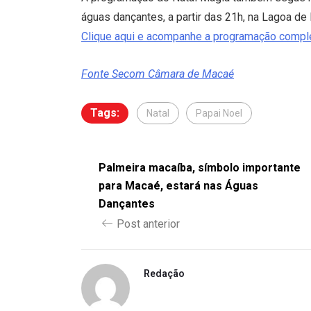
águas dançantes, a partir das 21h, na Lagoa de
Clique aqui e acompanhe a programação complet
Fonte Secom Câmara de Macaé
Tags:
Natal
Papai Noel
Palmeira macaíba, símbolo importante
para Macaé, estará nas Águas
Dançantes
Post anterior
Redação