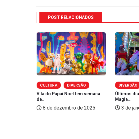
POST RELACIONADOS
CAÉ
CULTURA
DIVERSÃO
DIVERSÃO
erado em
Vila do Papai Noel tem semana
Últimos dia
ilitar...
de...
Magia...
 de 2024
8 de dezembro de 2025
3 de jan