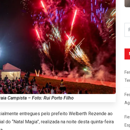
Fe
Te
Fe
aia Campista – Foto: Rui Porto Filho
Ag
icialmente entregues pelo prefeito Welberth Rezende ao
Fie
al do “Natal Magia”, realizada na noite desta quinta-feira
Es
a.