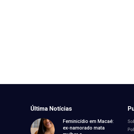
Última Notícias
Pu
Feminicídio em Macaé:
So
ex-namorado mata
Pol