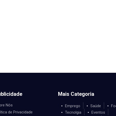
blicidade
Mais Categoria
bre Nós
Emprego
Saúde
Fo
ítica de Privacidade
Tecnolgia
Eventos