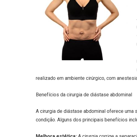
realizado em ambiente cirúrgico, com anestesia
Benefícios da cirurgia de diástase abdominal
A cirurgia de diástase abdominal oferece uma 
condição. Alguns dos principais benefícios inc
Melhora estética:
A cirurgia corrige a separ