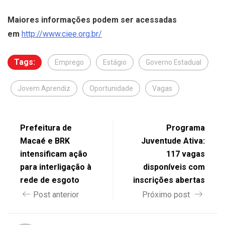
Maiores informações podem ser acessadas
em
http://www.ciee.org.br/
Tags:
Emprego
Estágio
Governo Estadual
Jovem Aprendiz
Oportunidade
Vagas
Prefeitura de
Programa
Macaé e BRK
Juventude Ativa:
intensificam ação
117 vagas
para interligação à
disponíveis com
rede de esgoto
inscrições abertas
Post anterior
Próximo post