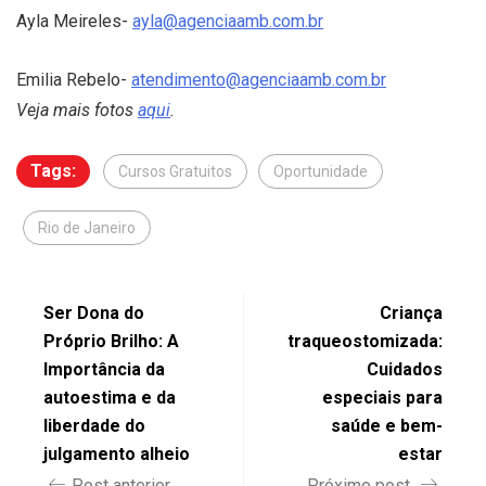
Ayla Meireles-
ayla@agenciaamb.com.br
Emilia Rebelo-
atendimento@agenciaamb.com.br
Veja mais fotos
aqui
.
Tags:
Cursos Gratuitos
Oportunidade
Rio de Janeiro
Ser Dona do
Criança
Próprio Brilho: A
traqueostomizada:
Importância da
Cuidados
autoestima e da
especiais para
liberdade do
saúde e bem-
julgamento alheio
estar
Post anterior
Próximo post