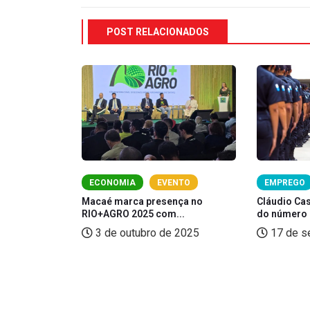
POST RELACIONADOS
ECONOMIA
EVENTO
EMPREGO
Macaé marca presença no
Cláudio Ca
RIO+AGRO 2025 com...
do número 
nde cerca de
3 de outubro de 2025
17 de s
 2025