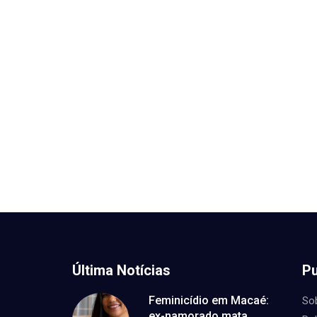
Última Notícias
Pu
Feminicídio em Macaé:
So
ex-namorado mata