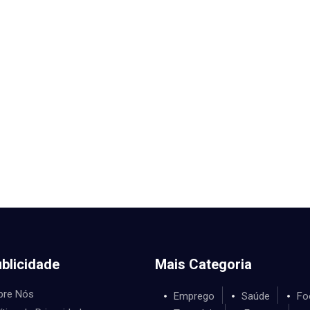
blicidade
Mais Categoria
bre Nós
Emprego
Saúde
Fo