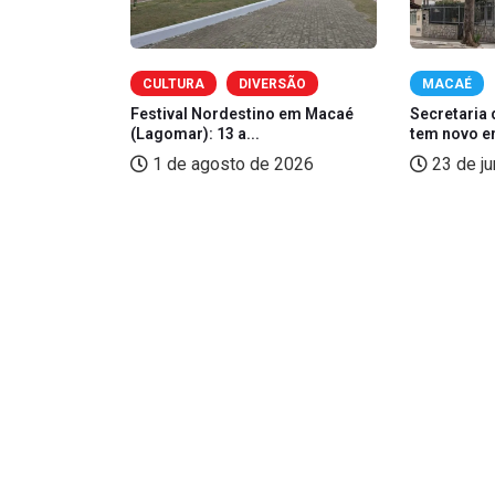
OMIA
CULTURA
DIVERSÃO
MACAÉ
zé, Sorriso
Festival Nordestino em Macaé
Secretaria 
(Lagomar): 13 a...
tem novo e
2026
1 de agosto de 2026
23 de j