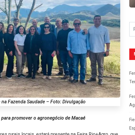
Fe
Te
Fe
da na Fazenda Saudade – Foto: Divulgação
Ag
as para promover o agronegócio de Macaé
Fie
Es
es rurais locais, estará presente na Feira Rio+Agro, que