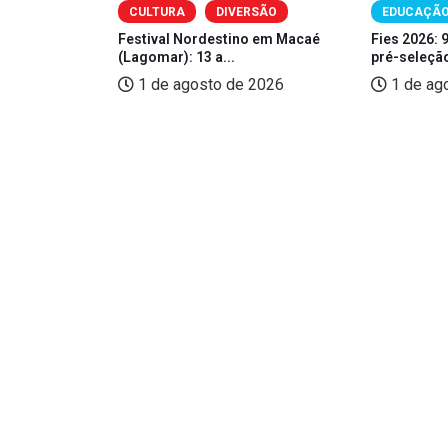
CULTURA
DIVERSÃO
EDUCAÇÃ
Festival Nordestino em Macaé
Fies 2026: 
(Lagomar): 13 a...
pré-seleção
Bairro
1 de agosto de 2026
1 de ag
efícios...
2026