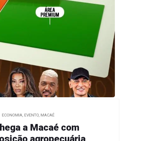
ECONOMIA
,
EVENTO
,
MACAÉ
 chega a Macaé com
osição agropecuária