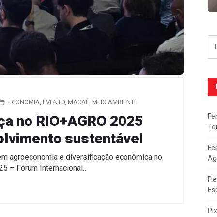
ECONOMIA
,
EVENTO
,
MACAÉ
,
MEIO AMBIENTE
Fe
ça no RIO+AGRO 2025
Te
lvimento sustentável
Fe
 em agroeconomia e diversificação econômica no
Ag
5 – Fórum Internacional…
Fie
Es
Pi