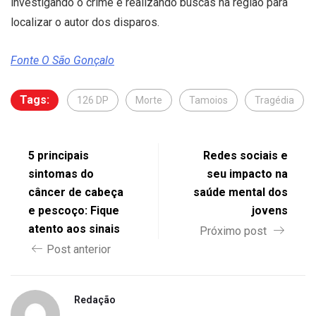
investigando o crime e realizando buscas na região para
localizar o autor dos disparos.
Fonte O São Gonçalo
Tags:
126 DP
Morte
Tamoios
Tragédia
5 principais
Redes sociais e
sintomas do
seu impacto na
câncer de cabeça
saúde mental dos
e pescoço: Fique
jovens
atento aos sinais
Próximo post
Post anterior
Redação