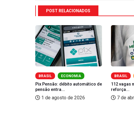
POST RELACIONADOS
O
BRASIL
ECONOMIA
BRASIL
Pix Pensão: débito automático de
112 vagas 
pensão entra...
reforça...
bre cursos
1 de agosto de 2026
7 de abr
26