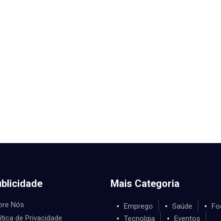
blicidade
Mais Categoria
bre Nós
Emprego
Saúde
Fo
ítica de Privacidade
Tecnolgia
Eventos