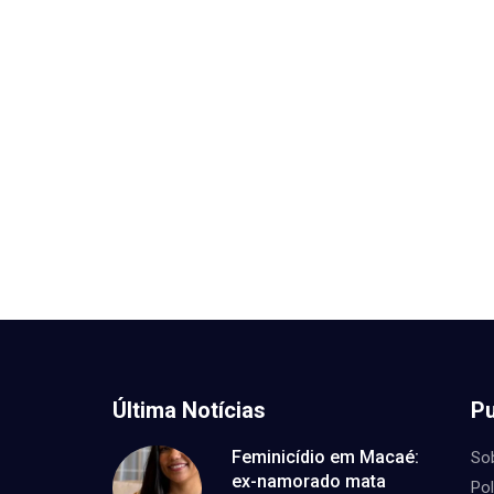
Última Notícias
Pu
Feminicídio em Macaé:
So
ex-namorado mata
Pol