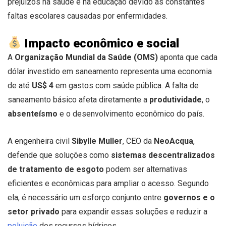
prejuízos na saúde e na educação devido às constantes
faltas escolares causadas por enfermidades.
Impacto econômico e social
A
Organização Mundial da Saúde (OMS)
aponta que cada
dólar investido em saneamento representa uma economia
de até
US$ 4
em gastos com saúde pública. A falta de
saneamento básico afeta diretamente a
produtividade
, o
absenteísmo
e o desenvolvimento econômico do país.
A engenheira civil
Sibylle Muller
, CEO da
NeoAcqua
,
defende que soluções como
sistemas descentralizados
de tratamento de esgoto
podem ser alternativas
eficientes e econômicas para ampliar o acesso. Segundo
ela, é necessário um esforço conjunto entre
governos e o
setor privado
para expandir essas soluções e reduzir a
poluição
dos recursos hídricos.