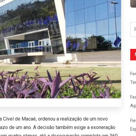
Fe
Te
Fe
Ag
ra Cível de Macaé, ordenou a realização de um novo
Fie
razo de um ano. A decisão também exige a exoneração
Es
 em quatro etapas, até a desocupação completa em 360