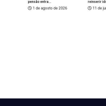
pensão entra...
reinserir i
26
1 de agosto de 2026
11 de j