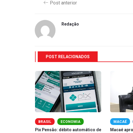
Post anterior
Redação
POST RELACIONADOS
BRASIL
ECONOMIA
MACAÉ
ais Médicos
Pix Pensão: débito automático de
Macaé aprov