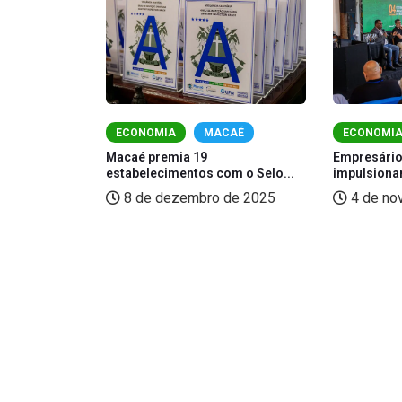
ECONOMIA
MACAÉ
ECONOMI
Macaé premia 19
Empresário
estabelecimentos com o Selo...
impulsionam
imento
e Giovanna...
8 de dezembro de 2025
4 de no
de 2024