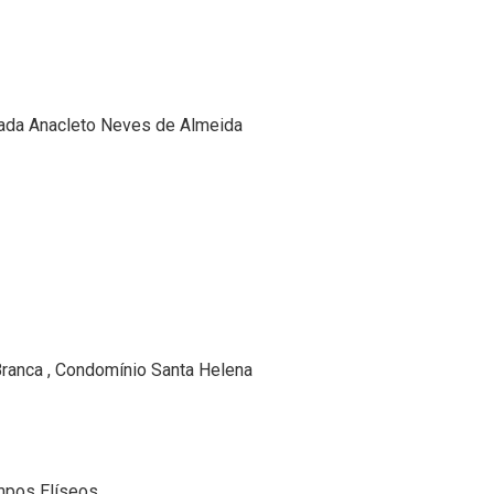
trada Anacleto Neves de Almeida
Branca , Condomínio Santa Helena
ampos Elíseos