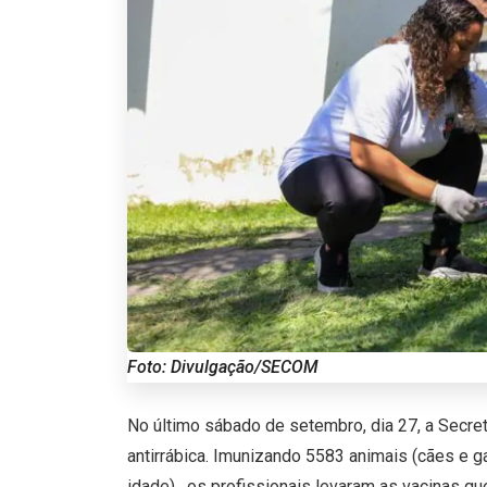
Foto: Divulgação/SECOM
No último sábado de setembro, dia 27, a Secre
antirrábica. Imunizando 5583 animais (cães e
idade) , os profissionais levaram as vacinas