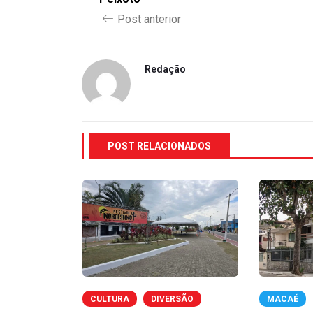
Post anterior
Redação
POST RELACIONADOS
OMIA
CULTURA
DIVERSÃO
MACAÉ