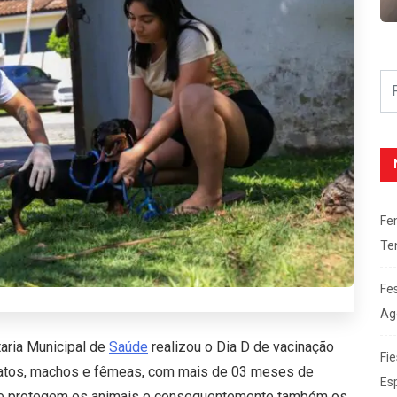
Fe
Te
Fe
Ag
taria Municipal de
Saúde
realizou o Dia D de vacinação
Fie
 gatos, machos e fêmeas, com mais de 03 meses de
Es
 que protegem os animais e consequentemente também os