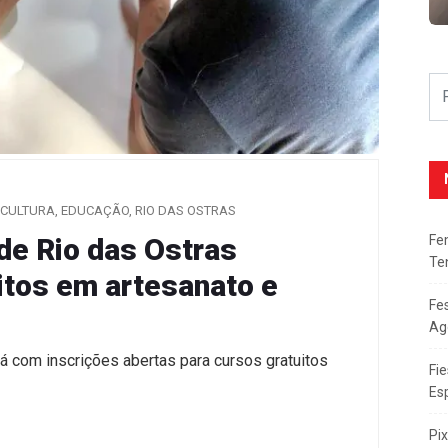
CULTURA
,
EDUCAÇÃO
,
RIO DAS OSTRAS
Fe
de Rio das Ostras
Te
itos em artesanato e
Fe
Ag
á com inscrições abertas para cursos gratuitos
Fie
Es
Pi