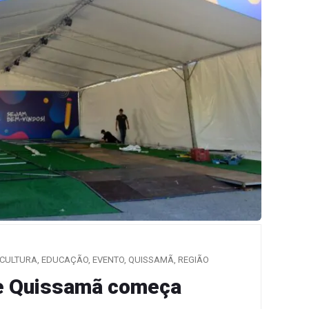
CULTURA
,
EDUCAÇÃO
,
EVENTO
,
QUISSAMÃ
,
REGIÃO
 de Quissamã começa