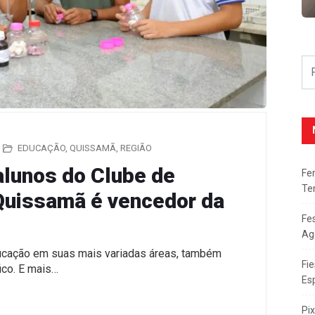
EDUCAÇÃO
,
QUISSAMÃ
,
REGIÃO
 alunos do Clube de
Fe
Te
Quissamã é vencedor da
Fe
Ag
ucação em suas mais variadas áreas, também
Fie
ico. E mais…
Es
Pi