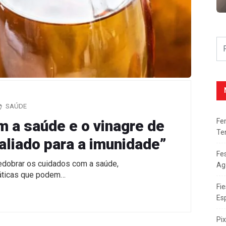
SAÚDE
Fe
 a saúde e o vinagre de
Te
liado para a imunidade”
Fe
edobrar os cuidados com a saúde,
Ag
áticas que podem…
Fie
Es
Pi