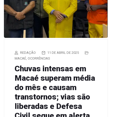
REDAÇÃO
11 DE ABRIL DE 2025
MACAÉ
,
OCORRÊNCIAS
Chuvas intensas em
Macaé superam média
do mês e causam
transtornos; vias são
liberadas e Defesa
Civil segue em alerta