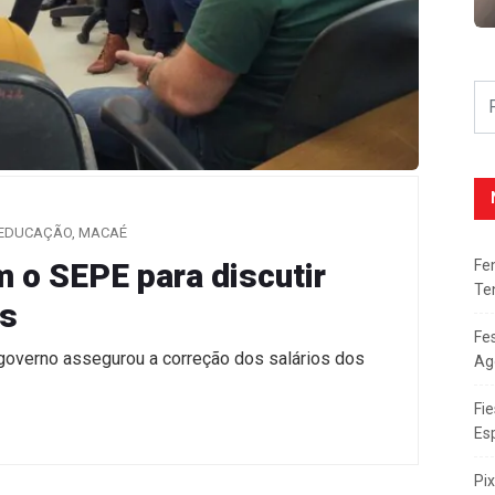
EDUCAÇÃO
,
MACAÉ
Fe
m o SEPE para discutir
Te
os
Fe
 governo assegurou a correção dos salários dos
Ag
Fie
Es
Pi