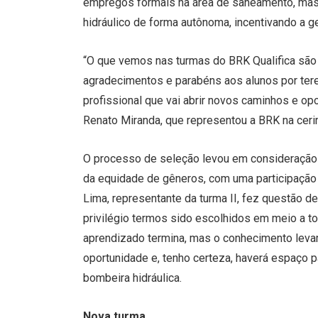
empregos formais na área de saneamento, ma
hidráulico de forma autônoma, incentivando a g
“O que vemos nas turmas do BRK Qualifica são h
agradecimentos e parabéns aos alunos por te
profissional que vai abrir novos caminhos e opo
Renato Miranda, que representou a BRK na ceri
O processo de seleção levou em consideração a
da equidade de gêneros, com uma participação 
Lima, representante da turma II, fez questão de 
privilégio termos sido escolhidos em meio a to
aprendizado termina, mas o conhecimento lev
oportunidade e, tenho certeza, haverá espaço p
bombeira hidráulica.
Nova turma