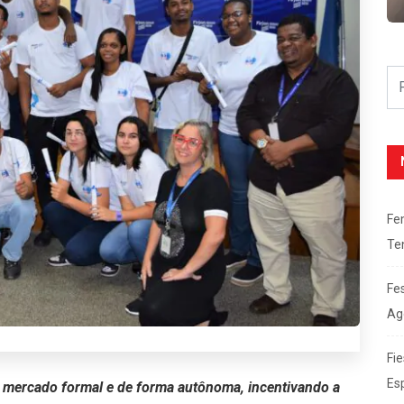
Fe
Te
Fe
Ag
Fie
Es
o mercado formal e de forma autônoma, incentivando a