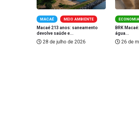
CAÉ
MACAÉ
MEIO AMBIENTE
ECONOMI
 Macaé contra
Macaé 213 anos: saneamento
BRK Macaé:
devolve saúde e...
água...
2026
28 de julho de 2026
26 de m