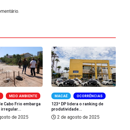
mentário.
O
MEIO AMBIENTE
MACAÉ
OCORRÊNCIAS
 de Cabo Frio embarga
123ª DP lidera o ranking de
MP
irregular...
produtividade...
ho
gosto de 2025
2 de agosto de 2025