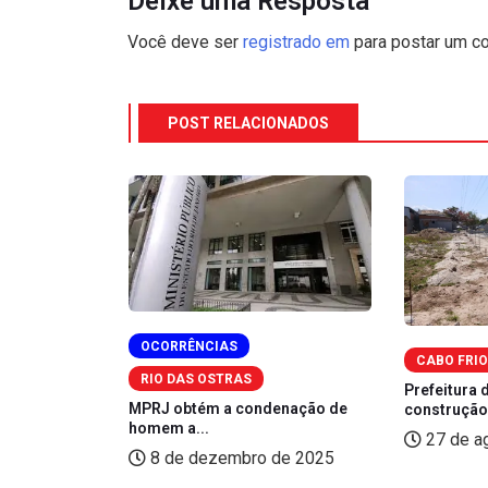
Deixe uma Resposta
Você deve ser
registrado em
para postar um co
POST RELACIONADOS
OCORRÊNCIAS
ÊNCIAS
CABO FRI
RIO DAS OSTRAS
king de
Prefeitura
MPRJ obtém a condenação de
construção 
homem a...
2025
27 de a
8 de dezembro de 2025