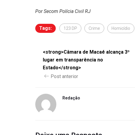
Por Secom Polícia Civil RJ
Tags:
123 DP
Crime
Homicídio
<strong>Câmara de Macaé alcança 3º
lugar em transparência no
Estado</strong>
Post anterior
Redação