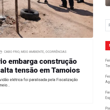
CABO FRIO
,
MEIO AMBIENTE
,
OCORRÊNCIAS
rio embarga construção
Fe
Te
e alta tensão em Tamoios
Fe
idão elétrica foi paralisada pela Fiscalização
Ag
 meio…
Fie
Es
Pi