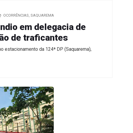
OCORRÊNCIAS
,
SAQUAREMA
êndio em delegacia de
o de traficantes
o no estacionamento da 124ª DP (Saquarema),