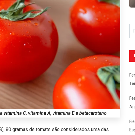
Fe
Te
Fe
Ag
a vitamina C, vitamina A, vitamina E e betacaroteno
Fie
), 80 gramas de tomate são considerados uma das
Es