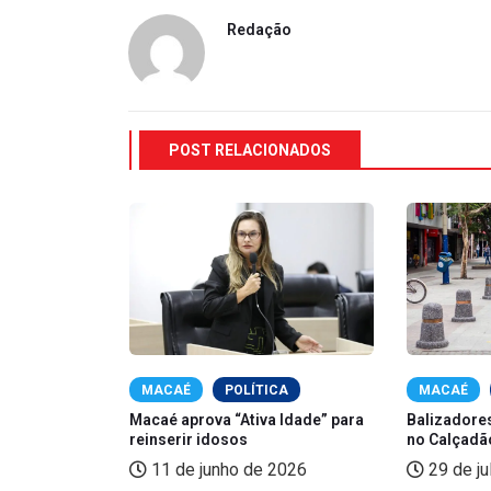
Redação
POST RELACIONADOS
TICA MACAÉ
MACAÉ
POLÍTICA
MACAÉ
alanço 2024
Macaé aprova “Ativa Idade” para
Balizadore
reinserir idosos
no Calçadão
 2025
11 de junho de 2026
29 de ju