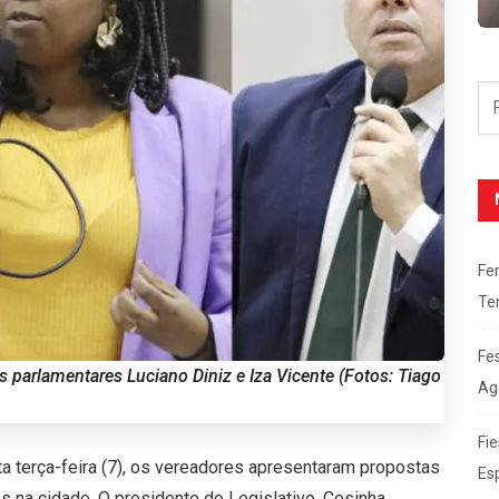
Fe
Te
Fe
 parlamentares Luciano Diniz e Iza Vicente (Fotos: Tiago
Ag
Fie
 terça-feira (7), os vereadores apresentaram propostas
Es
 na cidade. O presidente do Legislativo, Cesinha