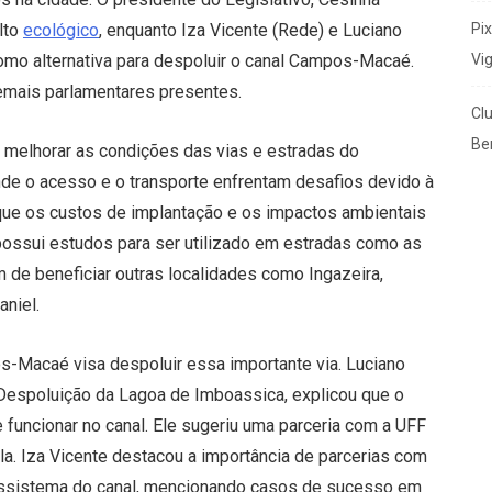
Pi
lto
ecológico
, enquanto Iza Vicente (Rede) e Luciano
Vi
como alternativa para despoluir o canal Campos-Macaé.
mais parlamentares presentes.
Cl
Ben
a melhorar as condições das vias e estradas do
nde o acesso e o transporte enfrentam desafios devido à
u que os custos de implantação e os impactos ambientais
possui estudos para ser utilizado em estradas como as
ém de beneficiar outras localidades como Ingazeira,
niel.
s-Macaé visa despoluir essa importante via. Luciano
a Despoluição da Lagoa de Imboassica, explicou que o
funcionar no canal. Ele sugeriu uma parceria com a UFF
a. Iza Vicente destacou a importância de parcerias com
cossistema do canal, mencionando casos de sucesso em