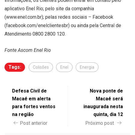
informações, os clientes podem entrar em contato pelo
aplicativo Enel Rio; pelo site da companhia
(www.enel.com.br); pelas redes sociais – Facebook
(facebook.com/enelclientesbr) ou ainda pela Central de
Atendimento 0800 2800 120.
Fonte Ascom Enel Rio
Tags:
Colisões
Enel
Energia
Defesa Civil de
Nova ponte de
Macaé em alerta
Macaé será
para fortes ventos
inaugurada nesta
na região
quinta, dia 12
Post anterior
Próximo post