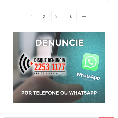
···
1
2
3
6