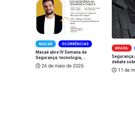
MACAÉ
OCORRÊNCIAS
BRASIL
Macaé abre IV Semana de
Segurança 
Segurança: tecnologia,...
debate sob
26 de maio de 2026
esente leva
11 de m
 2025