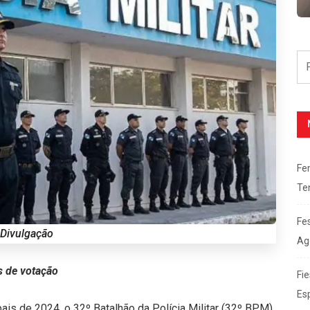
Fe
Te
Fe
 Divulgação
Ag
s de votação
Fie
Es
ais de 2024, o 32º Batalhão da Polícia Militar (32º BPM)