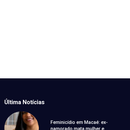
Última Notícias
Feminicídio em Macaé: ex-
namorado mata mulher e