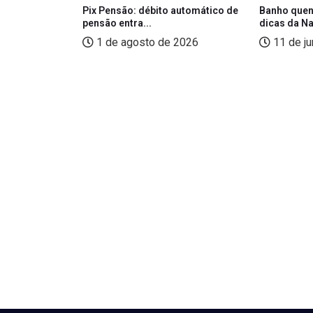
 Macaé contra
Pix Pensão: débito automático de
Banho quen
pensão entra...
dicas da N
2026
1 de agosto de 2026
11 de j