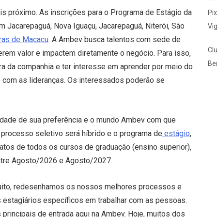
s próximo. As inscrições para o Programa de Estágio da
Pi
 Jacarepaguá, Nova Iguaçu, Jacarepaguá, Niterói, São
Vi
ras de Macacu
. A Ambev busca talentos com sede de
Cl
erem valor e impactem diretamente o negócio. Para isso,
Ben
ura da companhia e ter interesse em aprender por meio do
o com as lideranças. Os interessados poderão se
unidade de sua preferência e o mundo Ambev com que
 processo seletivo será híbrido e o programa de
estágio
,
atos de todos os cursos de graduação (ensino superior),
 entre Agosto/2026 e Agosto/2027.
uito, redesenhamos os nossos melhores processos e
s estagiários específicos em trabalhar com as pessoas.
principais de entrada aqui na Ambev. Hoje, muitos dos