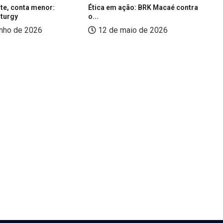
te, conta menor:
Ética em ação: BRK Macaé contra
Pi
aturgy
o...
pe
unho de 2026
12 de maio de 2026