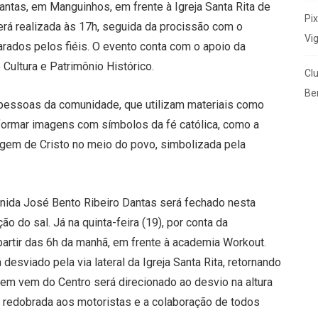
ntas, em Manguinhos, em frente à Igreja Santa Rita de
Pi
rá realizada às 17h, seguida da procissão com o
Vi
rados pelos fiéis. O evento conta com o apoio da
 Cultura e Patrimônio Histórico.
Cl
Ben
essoas da comunidade, que utilizam materiais como
a formar imagens com símbolos da fé católica, como a
sagem de Cristo no meio do povo, simbolizada pela
venida José Bento Ribeiro Dantas será fechado nesta
ção do sal. Já na quinta-feira (19), por conta da
 partir das 6h da manhã, em frente à academia Workout.
esviado pela via lateral da Igreja Santa Rita, retornando
uem vem do Centro será direcionado ao desvio na altura
o redobrada aos motoristas e a colaboração de todos