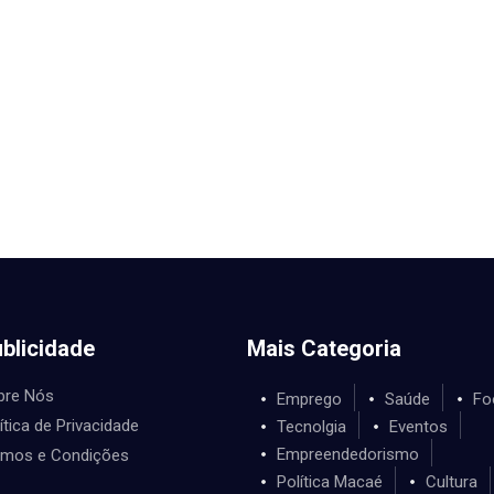
blicidade
Mais Categoria
bre Nós
Emprego
Saúde
Fo
ítica de Privacidade
Tecnolgia
Eventos
Empreendedorismo
rmos e Condições
Política Macaé
Cultura