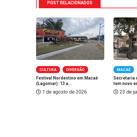
POST RELACIONADOS
OMIA
CULTURA
DIVERSÃO
MACAÉ
zé, Sorriso
Festival Nordestino em Macaé
Secretaria 
(Lagomar): 13 a...
tem novo e
2026
1 de agosto de 2026
23 de j