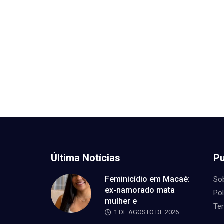
Última Notícias
Pu
Feminicídio em Macaé:
So
ex-namorado mata
Pol
mulher e
Te
1 DE AGOSTO DE 2026