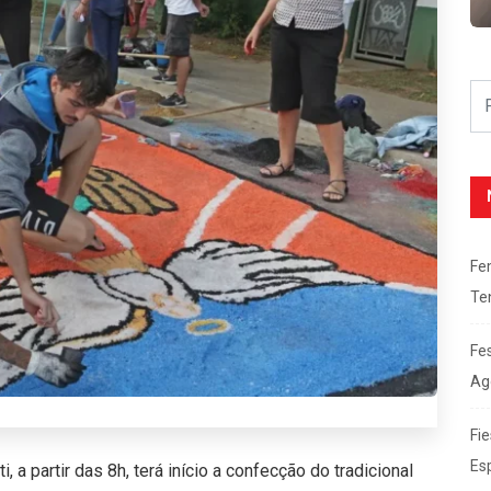
Fe
Te
Fe
Ag
Fie
Es
, a partir das 8h, terá início a confecção do tradicional