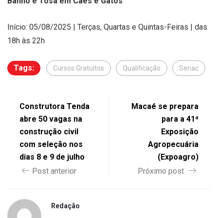
Banho e Tosa em Cães e Gatos
Início: 05/08/2025 | Terças, Quartas e Quintas-Feiras | das
18h às 22h
Tags:
Cursos Gratuitos
Qualificação
Senac
Construtora Tenda
Macaé se prepara
abre 50 vagas na
para a 41ª
construção civil
Exposição
com seleção nos
Agropecuária
dias 8 e 9 de julho
(Expoagro)
Post anterior
Próximo post
Redação